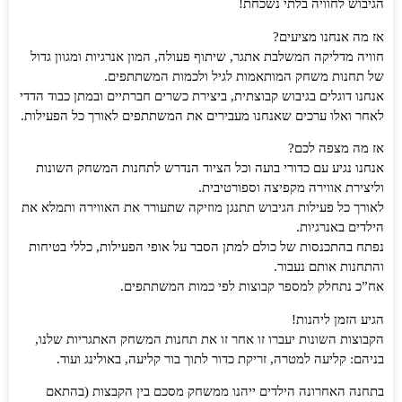
הגיבוש לחוויה בלתי נשכחת!
אז מה אנחנו מציעים?
חוויה מדליקה המשלבת אתגר, שיתוף פעולה, המון אנרגיות ומגוון גדול
של תחנות משחק המותאמות לגיל ולכמות המשתתפים.
אנחנו דוגלים בגיבוש קבוצתית, ביצירת כשרים חברתיים ובמתן כבוד הדדי
לאחר ואלו ערכים שאנחנו מעבירים את המשתתפים לאורך כל הפעילות.
אז מה מצפה לכם?
אנחנו נגיע עם כדורי בועה וכל הציוד הנדרש לתחנות המשחק השונות
וליצירת אווירה מקפיצה וספורטיבית.
לאורך כל פעילות הגיבוש תתנגן מוזיקה שתעורר את האווירה ותמלא את
הילדים באנרגיות.
נפתח בהתכנסות של כולם למתן הסבר על אופי הפעילות, כללי בטיחות
והתחנות אותם נעבור.
אח”כ נתחלק למספר קבוצות לפי כמות המשתתפים.
הגיע הזמן ליהנות!
הקבוצות השונות יעברו זו אחר זו את תחנות המשחק האתגריות שלנו,
בניהם: קליעה למטרה, זריקת כדור לתוך בור קליעה, באולינג ועוד.
בתחנה האחרונה הילדים ייהנו ממשחק מסכם בין הקבצות (בהתאם